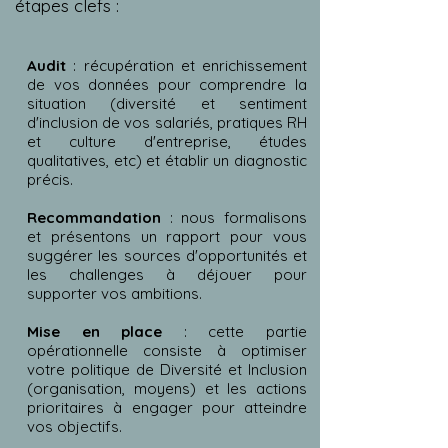
étapes clefs :
Audit
: récupération et enrichissement
de vos données pour comprendre la
situation (diversité et sentiment
d'inclusion de vos salariés, pratiques RH
et culture d'entreprise, études
qualitatives, etc) et établir un diagnostic
précis. ​
Recommandation
: nous formalisons
et présentons un rapport pour vous
suggérer les sources d'opportunités et
les challenges à déjouer pour
supporter vos ambitions.
Mise en place
: cette partie
opérationnelle consiste à optimiser
votre politique de Diversité et Inclusion
(organisation, moyens) et les actions
prioritaires à engager pour atteindre
vos objectifs.