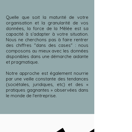
​Quelle que soit la maturité de votre
organisation et la granularité de vos
données, la force de la Mêlée est sa
capacité à s'adapter à votre situation.
Nous ne cherchons pas à faire rentrer
des chiffres "dans des cases" : nous
composons au mieux avec les données
disponibles dans une démarche aidante
et pragmatique.
Notre approche est également nourrie
par une veille constante des tendances
(sociétales, juridiques, etc) et des «
pratiques gagnantes » observées dans
le monde de l'entreprise.